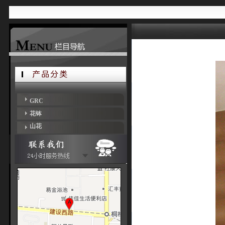
GRC
花钵
山花